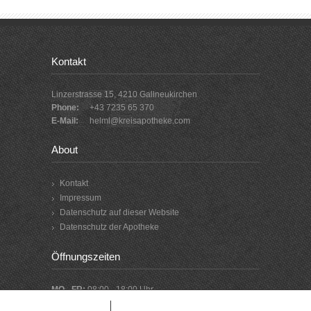
Kontakt
Linzerstrasse 15, 4210 Gallneukirchen
Phone:
+43 7235 65 370
E-Mail:
helml@kreisapotheke.com
About
Kontakt
Impressum
Datenschutz auf dieser Website
Datenschutz der Apotheke
Öffnungszeiten
MO - FR:
08:00 - 18:00 Uhr
SA:
08:00 - 12:00 Uhr