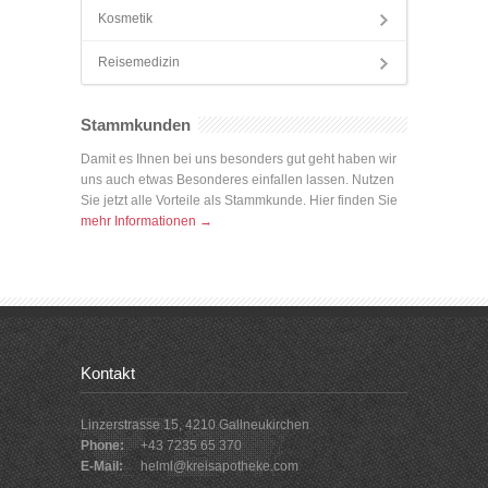
Kosmetik
Reisemedizin
Stammkunden
Damit es Ihnen bei uns besonders gut geht haben wir
uns auch etwas Besonderes einfallen lassen. Nutzen
Sie jetzt alle Vorteile als Stammkunde. Hier finden Sie
mehr Informationen →
Kontakt
Linzerstrasse 15, 4210 Gallneukirchen
Phone:
+43 7235 65 370
E-Mail:
helml@kreisapotheke.com