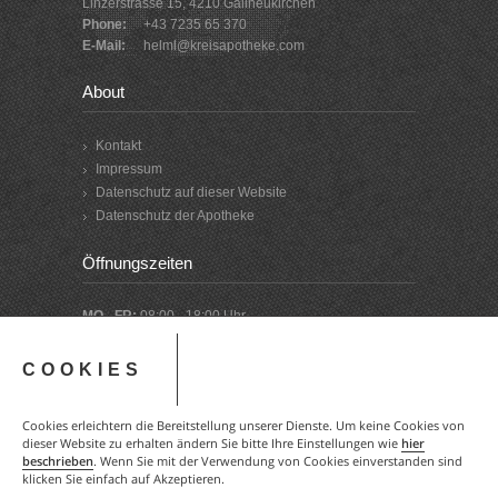
Linzerstrasse 15, 4210 Gallneukirchen
Phone:
+43 7235 65 370
E-Mail:
helml@kreisapotheke.com
About
Kontakt
Impressum
Datenschutz auf dieser Website
Datenschutz der Apotheke
Öffnungszeiten
MO - FR:
08:00 - 18:00 Uhr
SA:
08:00 - 12:00 Uhr
COOKIES
Zum
NACHTDIENSTKALENDER →
Cookies erleichtern die Bereitstellung unserer Dienste. Um keine Cookies von
dieser Website zu erhalten ändern Sie bitte Ihre Einstellungen wie
hier
beschrieben
. Wenn Sie mit der Verwendung von Cookies einverstanden sind
klicken Sie einfach auf Akzeptieren.