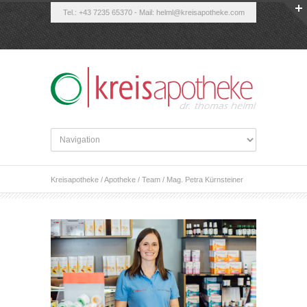
Tel.: +43 7235 65370 - Mail:
helml@kreisapotheke.com
Kreisapotheke
/
Apotheke
/
Team
/
Mag. Petra Kürnsteiner