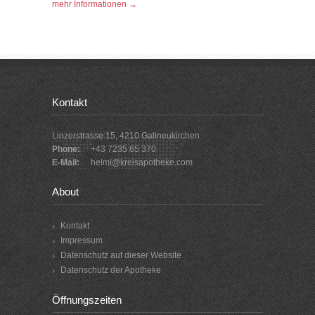
mehr Informationen →
Kontakt
Linzerstrasse 15, 4210 Gallneukirchen
Phone:
+43 7235 65 370
E-Mail:
helml@kreisapotheke.com
About
Kontakt
Impressum
Datenschutz auf dieser Website
Datenschutz der Apotheke
Öffnungszeiten