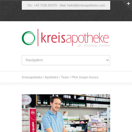
Tel.: +43 7235 65370 - Mail:
helml@kreisapotheke.com
Kreisapotheke
/
Apotheke
/
Team
/
PKA Jürgen Kunze