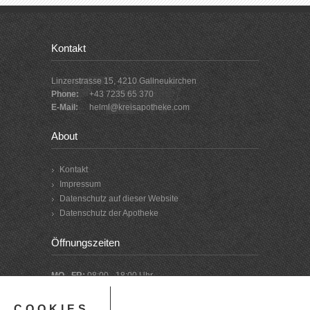
Kontakt
Linzerstrasse 15, 4210 Gallneukirchen
Phone:
+43 7235 65 370
E-Mail:
helml@kreisapotheke.com
About
Kontakt
Impressum
Datenschutz auf dieser Website
Datenschutz der Apotheke
Öffnungszeiten
MO - FR:
08:00 - 18:00 Uhr
SA:
08:00 - 12:00 Uhr
COOKIES